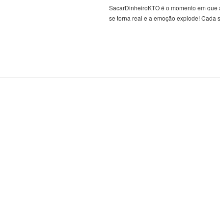
SacarDinheiroKTO é o momento em que a 
se torna real e a emoção explode! Cada