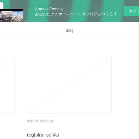
Ameba Owndで
今す
あなただけのホームページやブログをつくろう
Blog
2025.11.20 10:26
registrar se kto